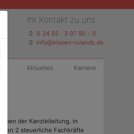
Ihr Kontakt zu uns
0 24 55 · 3 97 90 - 0
info@klasen-rulands.de
ds
Aktuelles
Karriere
Next
neben der Kanzleileitung, in
elen 2 steuerliche Fachkräfte