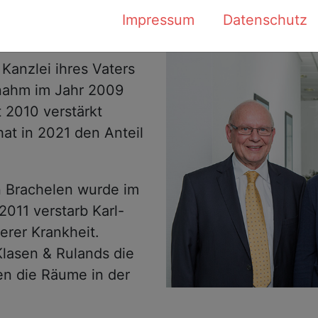
h 3 Mitarbeitern
zur Verfügung.
Impressum
Datenschutz
 Kanzlei ihres Vaters
rnahm im Jahr 2009
t 2010 verstärkt
at in 2021 den Anteil
n Brachelen wurde im
2011 verstarb Karl-
erer Krankheit.
Klasen & Rulands die
en die Räume in der