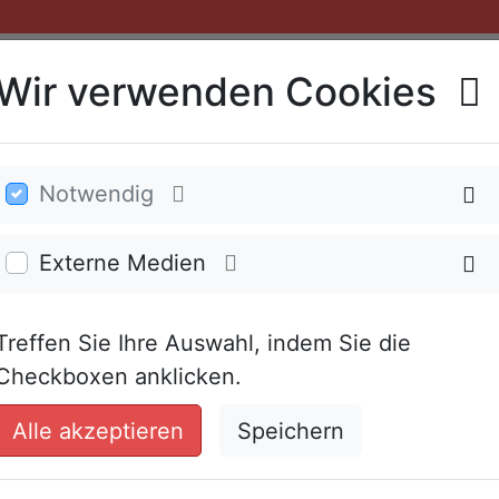
Wir verwenden Cookies
Notwendig
Kanzleiteam
Leistungen
Downloa
Externe Medien
Treffen Sie Ihre Auswahl, indem Sie die
DS STEUERKANZLEI
Checkboxen anklicken.
Alle akzeptieren
Speichern
nds GbR wurde von
Aktuell stehen Ihnen, 
ds im Jahr 1973 in
Hontem 8 und in Brach